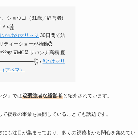
、ショウゴ（31歳／経営者)
⚡️ ꧁
計じかけのマリッジ
30日間で結
リティーショーが始動💍
🩷 ⌛MC⌛ サバンナ高橋 夏
————————꧂
#とけマリ
MA（アベマ）
ッジ』では
恋愛強者な経営者
と紹介されています。
して複数の事業を展開していることでも話題です。
方にも注目が集まっており、多くの視聴者から関心を集めてい