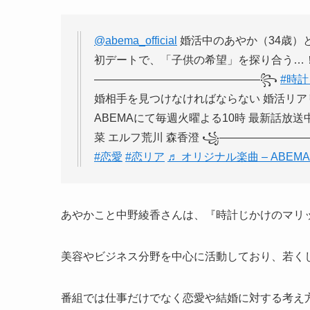
@abema_official
婚活中のあやか（34歳）と
初デートで、「子供の希望」を探り合う…！
———————————————꧂
#時
婚相手を見つけなければならない 婚活リア
ABEMAにて毎週火曜よる10時 最新話放送中
菜 エルフ荒川 森香澄 ꧁———————
#恋愛
#恋リア
♬ オリジナル楽曲 – ABE
あやかこと中野綾香さんは、『時計じかけのマリ
美容やビジネス分野を中心に活動しており、若く
番組では仕事だけでなく恋愛や結婚に対する考え