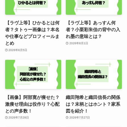
【ラヴ上等】ひかるとは何
【ラヴ上等】あっすん何
者？タトゥー画像は？本名
者？小栗彩朱佳の背中の入
や仕事などプロフィールま
れ墨の意味とは？
とめ
2026年8月1日
2026年8月5日
【画像】阿部寛が痩せた？
織田翔希と織田信長の関係
激痩せ理由は役作り？心配
は？末柄とはホント？家系
との声多数！
図を紹介！
2026年7月28日
2026年7月27日