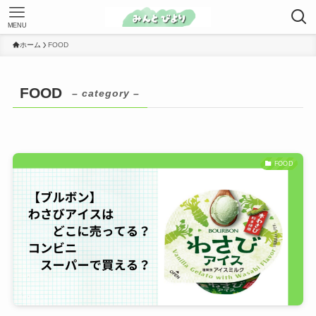
MENU
ホーム
FOOD
FOOD
– category –
FOOD