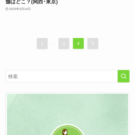
舗はどこ？(関西･東京)
2025年3月14日
1
...
3
4
5